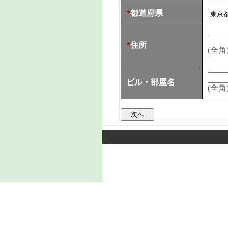
*
都道府県
*
住所
(全角
ビル・部屋名
(全角