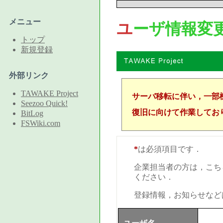
メニュー
ユーザ情報変
トップ
新規登録
外部リンク
TAWAKE Project
サーバ移転に伴い，一部
Seezoo Quick!
復旧に向けて作業してお
BitLog
FSWiki.com
*
は必須項目です．
企業担当者の方は，こち
ください．
登録情報，お知らせなど